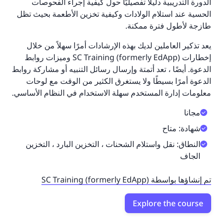
الدورة التدريبية دليلًا تفصيليًا حول كيفية إجراء الفحوصات
الحسية عند استلام الولادات وكيفية تخزين الأطعمة بحيث تظل
طازجة لأطول فترة ممكنة.
يعد تذكير العاملين لديك بهذه الإرشادات أمرًا سهلاً من خلال
إخطارات SC Training (formerly EdApp) وميزات روابط
الدعوة. أيضًا ، تعد أتمتة وإرسال رسائل التنبيه أو مشاركة روابط
الدعوة أمرًا بسيطًا ولا يستغرق الكثير من الوقت مع لوحات
معلومات إدارة المستخدم سهلة الاستخدام في النظام الأساسي.
مجانا
شهادة: متاح
النطاق: نقل واستلام الشحنات ، التخزين البارد ، التخزين
الجاف
تم إنشاؤها بواسطة SC Training (formerly EdApp)
Explore the course