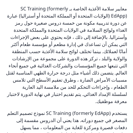
معايير سلامة الأغذية الخاصة بـ SC Training (formerly
EdApp) (الولايات المتحدة أو المملكة المتحدة أو أستراليا) عبارة
عن دورة تدريبية مكونة من خمسة دروس صغيرة حول رمز
الغذاء ولوائح السلامة في الولايات المتحدة والمملكة المتحدة
وأستراليا. بالإضافة إلى ذلك ، فإنه يحتوي على بعض الإجراءات
التي يمكن أن تساعدك في إدارة مطعم أو مؤسسة طعام أكثر
أمانًا لعملائك. بينما تختلف لوائح سلامة الأغذية حسب المنطقة
والولاية والبلد ، تركز هذه الدورة على مجموعة من الإرشادات
التي تتبعها جميع المؤسسات والشركات الغذائية في جميع أنحاء
العالم. يتضمن ذلك أشياء مثل درجة حرارة الطهي المناسبة لقتل
مسببات الأمراض الضارة ، وطرق تعقيم الأسطح التي تلامس
الطعام ، وإجراءات التحكم للحد من ملامسة اليد العارية
لسلسلة الإمداد الغذائي. يتم تقديم اختبار في نهاية الدورة لاختبار
معرفة موظفيك.
يستخدم SC Training (formerly EdApp) نموذج تصميم التعلم
المصغر في جميع دوراته. هذا يعني أن الدروس مقسمة إلى
دفعات قصيرة ومركزة للغاية من المعلومات ، مما يسهل