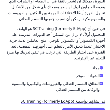
الدورة ، يمكنك أن تشعر بالثقة في أن الطعام أو الشراب الذي
يقدمه العاملون لديك لن يضر بعملائك بأي شكل من الأشكال.
تتناول الدورة أيضًا الاختلافات المهمة بين البكتيريا والفيروسات
والسموم وكيف يمكن أن تسبب جميعها التسمم الغذائي.
في حين أن SC Training (formerly EdApp) هو الهاتف
المحمول أولاً ، لا يزال من الممكن أخذ الدورات التدريبية على
أجهزة الكمبيوتر أو الكمبيوتر اللوحي. امنح العاملين لديك حرية
الاختيار عندما يتعلق الأمر بالتعلم على أجهزتهم المفضلة. تعد
القدرة على اختيار الطريقة التي ترغب في تلقي تدريبك بها ميزة
للتعلم عبر الإنترنت.
مجانا
الشهادة: متوفر
النطاق: التسمم الغذائي والفيروسات والبكتيريا والسموم
والوقاية من التسمم الغذائي
تم إنشاؤها بواسطة SC Training (formerly EdApp)