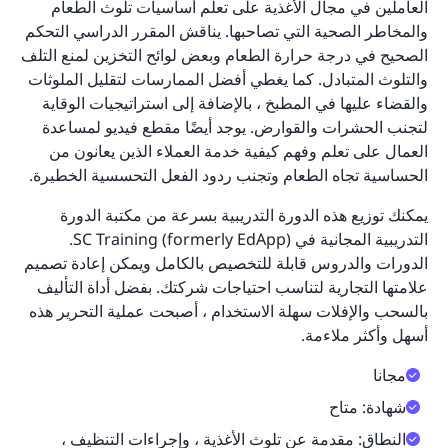
العاملين في مجال الأغذية على تعلم أساسيات تلوث الطعام
والمخاطر الصحية التي تصاحبها. يناقش المقرر الدراسي التحكم
الصحيح في درجة حرارة الطعام وبعض لوائح التخزين لمنع التلف
والتلوث المتبادل. كما يغطي أفضل الممارسات لتقليل الملوثات
والقضاء عليها في المطبخ ، بالإضافة إلى استراتيجيات الوقاية
لتجنب الحشرات والقوارض. يوجد أيضًا مقطع فيديو لمساعدة
العمال على تعلم وفهم كيفية خدمة العملاء الذين يعانون من
الحساسية تجاه الطعام وتجنب ردود الفعل التحسسية الخطيرة.
يمكنك توزيع هذه الدورة التدريبية بسرعة من مكتبة الدورة
التدريبية المجانية في SC Training (formerly EdApp).
الدورات والدروس قابلة للتخصيص بالكامل ويمكن إعادة تصميم
علامتها التجارية لتناسب احتياجات شركتك. بفضل أداة التأليف
بالسحب والإفلات سهلة الاستخدام ، أصبحت عملية التحرير هذه
أسهل وأكثر ملاءمة.
مجانا
شهادة: متاح
النطاق: مقدمة عن تلوث الأغذية ، وإجراءات التنظيف ،