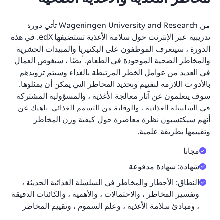
من Wageningen University and Research تأتي دورة
تدريبية عبر الإنترنت حول سلامة الأغذية تستضيفها edX. في هذه
الدورة ، سيتعرف الموظفون على البكتيريا والمبيدات الحشرية
والمخاطر الصحية الموجودة في الطعام. أيضًا ، سيغوص العمال
في العديد من عوامل الخطر المرتبطة بالغذاء وسيتم تزويدهم
بالأدوات اللازمة لتقييم وتحديد المخاطر التي يمكن أن يمثلوها.
سوف يتعلمون عن آثار معالجة الأغذية ، والمسؤولية المشتركة
في السلسلة الغذائية ، والوقاية من التسمم الغذائي. ناهيك عن
أنهم سيكتسبون نظرة معاصرة حول كيفية وزن المخاطر
وتقييمها بطريقة علمية.
مجانا
شهادة: شهادة مدفوعة
النطاق: الأخطار والمخاطر في السلسلة الغذائية الحديثة ،
وتفسير المخاطر ، والاحتمالات ، والأهمية ، والكائنات الدقيقة
، ومبادئ سلامة الأغذية ، وعلم السموم ، وتقييم المخاطر