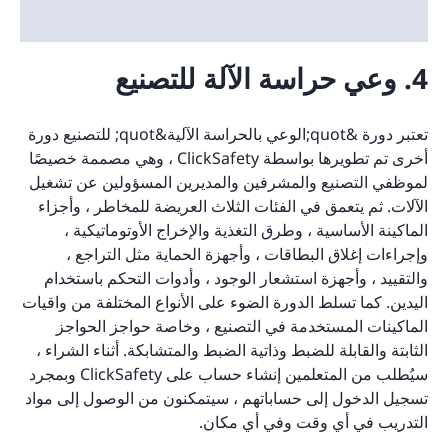
4. وعي حراسة الآلة للتصنيع
تعتبر دورة &quot;الوعي بالحراسة الآلية&quot; للتصنيع دورة
أخرى تم تطويرها بواسطة ClickSafety ، وهي مصممة خصيصًا
لموظفي التصنيع والمشرفين والمديرين المسؤولين عن تشغيل
الآلات. ثم يتعمق في الفئات الثلاث العريضة للمخاطر ، وأجزاء
الماكينة الأساسية ، وطرق التغذية والإخراج الأوتوماتيكية ،
وإجراءات إغلاق البطاقات ، وأجهزة الحماية مثل التراجع ،
والتقييد ، وأجهزة استشعار الوجود ، وأدوات التحكم باستخدام
اليدين. كما تسلط الدورة الضوء على الأنواع المختلفة من واقيات
الماكينات المستخدمة في التصنيع ، وخاصة حواجز الحواجز
الثابتة والقابلة للضبط وذاتية الضبط والمتشابكة. أثناء الشراء ،
سيُطلب من المتعلمين إنشاء حساب على ClickSafety وبمجرد
تسجيل الدخول إلى حساباتهم ، سيتمكنون من الوصول إلى مواد
التدريب في أي وقت وفي أي مكان.