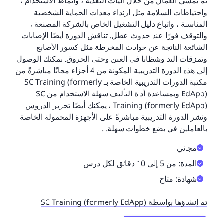
ثم يمشي العمال من خلال آليات التغذية ، وأنماط الاستخدام ،
واحتياطات السلامة مثل ارتداء معدات الحماية الشخصية
المناسبة ، واتباع دليل التشغيل الخاص بالشركة المصنعة ،
والتوقف فورًا عند حدوث عطل. تناقش الدورة أيضًا الإصابات
الشائعة الناتجة عن حوادث المخرطة مثل كسور الأصابع
وتمزقات اليد وشظايا في العين وحتى الحروق. يمكنك الوصول
إلى هذه الدورة التدريبية المكونة من 4 أجزاء مجانًا مباشرةً من
مكتبة الدورات التدريبية الخاصة بـ SC Training (formerly
EdApp) وبمساعدة أداة التأليف سهلة الاستخدام من SC
Training (formerly EdApp) ، يمكنك أيضًا تحرير الدروس
ونشر الدورة التدريبية مباشرةً على الأجهزة المحمولة الخاصة
بالعاملين في بضع خطوات سهلة. .
مجاني
المدة: من 5 إلى 10 دقائق لكل درس
شهادة: متاح
تم إنشاؤها بواسطة SC Training (formerly EdApp)