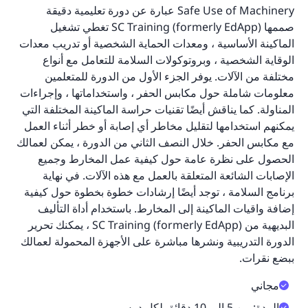
Safe Use of Machinery عبارة عن دورة تعليمية دقيقة
صممها SC Training (formerly EdApp) تغطي تشغيل
الماكينة الأساسية ، ومعدات الحماية الشخصية أو تدريب معدات
الوقاية الشخصية ، وبروتوكولات السلامة للتعامل مع أنواع
مختلفة من الآلات. يوفر الجزء الأول من الدورة للمتعلمين
معلومات شاملة حول مكابس الحفر ، واستخداماتها ، وإجراءات
المناولة. كما يناقش أيضًا تقنيات حراسة الماكينة المختلفة التي
يمكنهم استخدامها لتقليل مخاطر أي إصابة أو خطر أثناء العمل
مع مكابس الحفر. خلال النصف الثاني من الدورة ، يمكن لعمالك
الحصول على نظرة عامة حول كيفية عمل المخارط وجميع
الإصابات الشائعة المتعلقة بالعمل مع هذه الآلات. في نهاية
برنامج السلامة ، توجد أيضًا إرشادات خطوة بخطوة حول كيفية
إضافة واقيات الماكينة إلى المخارط. باستخدام أداة التأليف
البديهية من SC Training (formerly EdApp) ، يمكنك تحرير
الدورة التدريبية ونشرها مباشرة على الأجهزة المحمولة لعمالك
ببضع نقرات.
مجاني
المدة: من 5 إلى 10 دقائق لكل درس