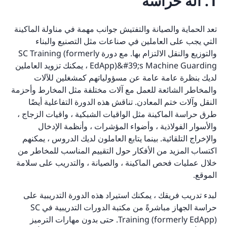
1. آلة حراسة
تعد الحماية والصيانة والتفتيش جوانب مهمة في مناولة الماكينة
التي يجب على العاملين في صناعات مثل التصنيع والبناء
والتوزيع والنقل الالتزام بها. مع دورة SC Training (formerly
EdApp)&#39;s Machine Guarding ، يمكنك تزويد العاملين
لديك بنظرة عامة عامة عن مسؤولياتهم كمشغلين للآلات
والمخاطر الشائعة للعمل مع آلات مختلفة مثل المخارط وأحزمة
النقل وآلات ختم المعادن. تناقش هذه الدورة التفاعلية أيضًا
طرق حراسة الماكينة مثل الواقيات الشبكية ، واقيات الزجاج ،
والأسوار الفولاذية ، وأضواء المؤشرات ، وأنظمة الإدخال
والإخراج التلقائية. بينما يتابع العاملون لديك الدروس ، يمكنهم
اكتساب المزيد من الأفكار حول التقييم المناسب للمخاطر من
خلال عمليات فحص الماكينة ، والصيانة ، والتدريب على سلامة
الموقع.
لبدء تدريب فريقك ، يمكنك استيراد هذه الدورة التدريبية على
حراسة الجهاز مباشرةً من مكتبة الدورات التدريبية في SC
Training (formerly EdApp). حتى بدون مهارات الترميز