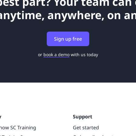
best part? Your team can
anytime, anywhere, on an
Sign up free
or
book a demo
with us today
y
Support
now SC Training
Get started