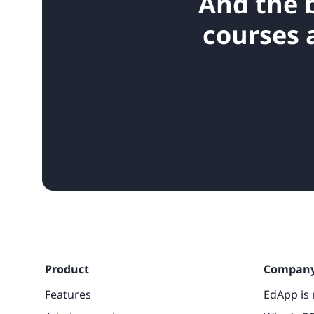
And the 
courses 
Product
Compan
Features
EdApp is 