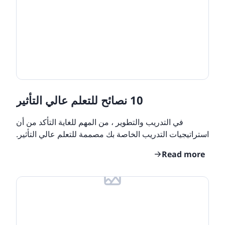
Retail
Course Collections
ore integrations
ore integrations
ompliance Resources
ore integrations
ore integrations
raining and Learning
ore integrations
Resources
Features
10 نصائح للتعلم عالي التأثير
eLearning Glossary
date: New Languages
في التدريب والتطوير ، من المهم للغاية التأكد من أن
استراتيجيات التدريب الخاصة بك مصممة للتعلم عالي التأثير.
Customers
اكتشف كيف ستساعدك نصائحنا أدناه على تحسين
Read more