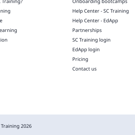
 Training?
Onboarding bootcamps
rning
Help Center - SC Training
e
Help Center - EdApp
learning
Partnerships
tion
SC Training login
EdApp login
Pricing
Contact us
 Training
2026