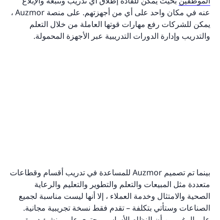
الموظفين
بحيث يمكن للقادة إطلاق أي تدريب وتتبعه والإبلاغ
عنه في مكان واحد على أي من أجهزتهم. على منصة Auzmor ،
يمكن للشركات رفع مهارات قوتها العاملة من خلال التعلم
والتدريب وإدارة الدورات التدريبية عبر الأجهزة المحمولة.
بينما تم تصميم Auzmor للمساعدة في تدريب أقسام وقطاعات
متعددة مثل المبيعات والتعلم والتطوير والتعليم والرعاية
الصحية والامتثال وخدمة العملاء ، إلا أنها ليست مناسبة لجميع
الصناعات وستأتي بتكلفة – تقدم فقط نسخة تجريبية مجانية.
على الرغم من أن النظام الأساسي يحتوي على منشئ دورة