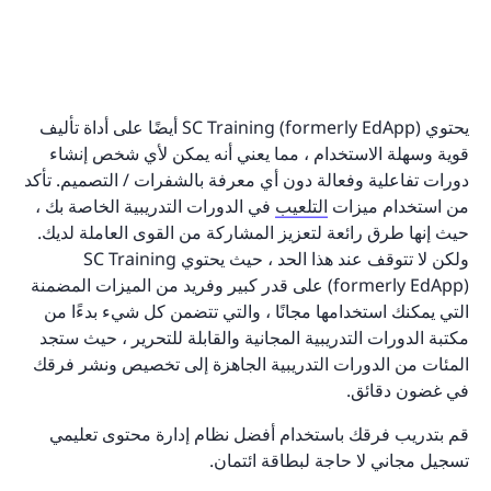
يحتوي SC Training (formerly EdApp) أيضًا على أداة تأليف
قوية وسهلة الاستخدام ، مما يعني أنه يمكن لأي شخص إنشاء
دورات تفاعلية وفعالة دون أي معرفة بالشفرات / التصميم. تأكد
من استخدام ميزات
التلعيب
في الدورات التدريبية الخاصة بك ،
حيث إنها طرق رائعة لتعزيز المشاركة من القوى العاملة لديك.
ولكن لا تتوقف عند هذا الحد ، حيث يحتوي SC Training
(formerly EdApp) على قدر كبير وفريد من الميزات المضمنة
التي يمكنك استخدامها مجانًا ، والتي تتضمن كل شيء بدءًا من
مكتبة الدورات التدريبية المجانية والقابلة للتحرير ، حيث ستجد
المئات من الدورات التدريبية الجاهزة إلى تخصيص ونشر فرقك
في غضون دقائق.
قم بتدريب فرقك باستخدام أفضل نظام إدارة محتوى تعليمي
تسجيل مجاني لا حاجة لبطاقة ائتمان.