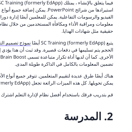
استيرادها من شرائح PowerPoint. ي
الفيديو والرسومات التفاعلية. يمكن للمعلمين أيضًا إدارة دو
حقيقية مثل شهادات الهدايا.
يتبع SC Training (formerly EdApp) أيضًا
نموذج تصميم الت
الحجم يتم تسليمها في دفعات قصيرة. وقد ثبت أن هذا يؤدي إ
ا
تضمين المعلومات بالكامل في الذاكرة طويلة المدى.
هناك أيضًا طرق عديدة لتقييم المتعلمين. تتوفر جميع أنواع الأ
يمكن تحويلها. كل هذه الميزات الرائعة تجعل SC Training (formerly EdApp) مثالًا مثاليًا لنظام إدارة التعلم (LMS).
قم بتدريب فرقك باستخدام أفضل نظام لإدارة التعلم اشترك مجا
2. المدرسة