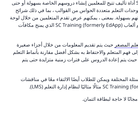
فيما يتعلق بالإنشاء ، يمتلك SC Training (formerly EdApp) أداة تأليف تتيح للمعلمين إنشاء دروسهم الخاصة بسهولة أو حتى
مكن إضافة جميع أنواع وحدات التعلم متعددة الحواس من القوالب ، بما في ذلك شرائح
راتهم بسهولة. بمعنى ، يمكنهم عرض تقدم المتعلمين من خلال لوحة
معلومات ومراقبة الأداء ومكافأة المستخدمين من خلال نظام ألعاب SC Training (formerly EdApp) الذي يمنح مكافآت
علم المصغر
حيث يتم تقديم المعلومات من خلال أجزاء صغيرة
لى فهم المتعلم والاحتفاظ به بشكل أفضل مقارنة بأنماط التعلم
لأخرى. كما أن لديها أداة تكرار متباعدة تسمى Brain Boost حيث يتم إعادة الدروس على فترات زمنية متزايدة حتى يتم
سئلة المختلفة ويمكن للطلاب أيضًا الالتقاء معًا في مناقشات
نًا لا حاجة لبطاقة ائتمان.