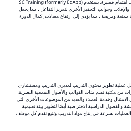
الحجم لتعزيز الاحتفاظ بالمعرفة للمتعلمين الذين لديهم فترات اهتمام قصيرة. يستخدم SC Training (formerly EdApp)
الإفلات وجوانب التحفيز الأخرى لتعزيز التفاعل ، مما يجعل
ية ممتعة ومريحة ، مما يؤدي إلى ارتفاع معدلات إكمال الدورة
مستشاري
بارات من مكتبة تضم مئات القوالب والأصول السمعية البصرية.
الامتثال وخدمة العملاء والعديد من الموضوعات الأخرى التي
 والفصول الدراسية الافتراضية أيضًا لتطوير بيئة تعليمية
ط العمليات بسرعة في إنتاج مواد التدريب وتتبع تقدم كل موظف