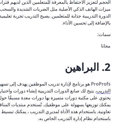
ميزات الهاتف الذكي الأصلية مثل الضربات الشديدة والسحب و
الدورة التدريبية جذابة للمتعلمين. يصبح التدريب تجربة تعليم
بالإضافة إلى تحسين الأداء.
سمات:
مجانا
2. البراهين
ProProfs هو برنامج لإدارة تدريب الموظفين يهدف إلى تسهيل عملية تطوير محتوى التدريب لمديري التدريب و
التدريب
. يتيح لك صانع الدورات التدريبية إنشاء دورات واخت
يحتوي على مكتبة دورات متميزة بها دورات معدة مسبقًا حول 
يمكنك توزيعها بسهولة على موظفيك. تُستخدم منتديات المناقشة
تعاونية. باستخدام هذه الأداة لمديري التدريب ، يمكنك تبسي
باستخدام نظام إدارة التدريب الخاص به.