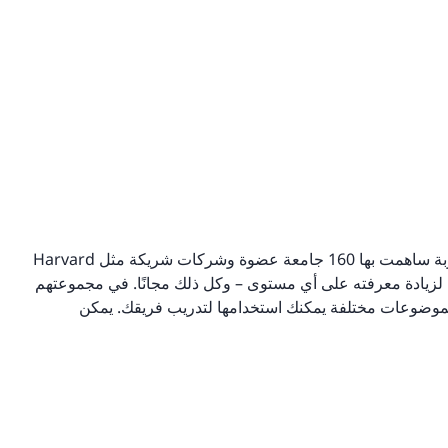
تقدم edX دورات تدريبية عالية الجودة حول موضوعات مطلوبة ساهمت بها 160 جامعة عضوة وشركات شريكة مثل Harvard
 المتاحة لزيادة معرفته على أي مستوى – وكل ذلك مجانًا. في مجموعتهم
ة لموضوعات مختلفة يمكنك استخدامها لتدريب فريقك. يمكن