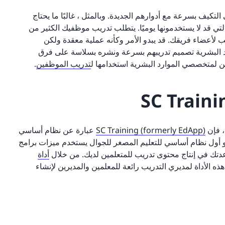
لتكيف بسرعة مع أدوارهم الجديدة. وبالمثل ، غالبًا ما يحتاج
تي قد لا يستخدمونها يوميًا. يتطلب تدريب موظفيك الكثير من
ب لأعضاء فريقك. قد يبدو الأمر وكأنه عملية معقدة ولكن
رد البشرية تصميم تدريبهم بسرعة ونشره بسلاسة على فرق
كن لمتخصصي الموارد البشرية استخدامها ل
تدريب الموظفين
.
، فإن
SC Training (formerly EdApp)
عبارة عن نظام أساسي
عليك التحقق منه! SC Training (formerly EdApp) هو أول نظام أساسي للتعليم المصغر للجوال يستخدم ميزات برامج
دتك في إنتاج محتوى تدريب للمتعلمين لديك. من خلال
أداة
هذه الأداة لمديري التدريب رائعة للمعلمين والمديرين لإنشاء