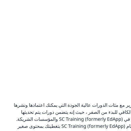
رير مع مئات الدورات عالية الجودة التي يمكنك اعتمادها ونشرها
كافي للبدء من الصفر ، حيث إنه يتضمن دورات يتم تحديثها
بانتظام والتي يتم إنشاؤها بعناية من قبل المصممين التعليمي في SC Training (formerly EdApp) والمؤسسات الشريكة.
نظرًا لأن كل دورة تدريبية تأتي بتنسيق التعلم المصغر ، فقد قام SC Training (formerly EdApp) بتغطيتك بمحتوى صغير