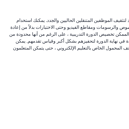
لإعداد لتثقيف الموظفين المتنقلين الحاليين والجدد. يمكنك استخدام
نصوص والرسومات ومقاطع الفيديو وحتى الاختبارات بدلاً من إعادة
ن وحدات التدريب. من الممكن تخصيص الدورة التدريبية ، على الرغم من أنها محدودة من
هادة في نهاية الدورة لتحفيزهم بشكل أكبر وقياس تقدمهم. يمكن
AcademyOcean على تطبيق الهاتف المحمول الخاص بالتعليم الإلكتروني ، حتى يتمكن المتعلمون