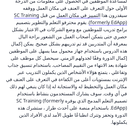
لمساعدة الموظفين في الحصول على معلومات من الدرجة
الأولى حول التعرف على العنف في مكان العمل ووقفه
سيقدرون هذا
التمييز في مكان العمل
من قبل
SC Training
(formerly EdApp)
. يقوم محترفو التعلم والتطوير بتصميم
برامج تدريب للموظفين مع وضع الشركات في الاعتبار بشكل
حصري حتى يتمكن أصحاب العمل من الشعور براحة البال
بمعرفة أن المتدربين قد تم تدريبهم بشكل صحيح. يمكن إكمال
هذه الدروس باستخدام جهاز محمول مما يسهل على الموظفين
إكمال الدورة وفقًا لجدولهم الزمني. سيحصل كل موظف على
شهادة بعد الانتهاء من التقييم المصاحب. باستخدام تنسيق جذاب
وتفاعلي ، يتمتع هؤلاء الأشخاص الذين يكملون التدريب عبر
الإنترنت بمستويات أعلى من الكفاءة في التعرف على العنف في
مكان العمل والتخطيط له والاستجابة له إذا كان ينبغي لهم ذلك
في أي وقت. سوف يشارك المستخدمون بنشاط باستخدام
تصميم التعلم المدمج الذي يوفره SC Training (formerly
EdApp). باستخدام منصة على أحدث طراز ، ستشرك هذه
الدورة وتحفز وتترك انطباعًا طويل الأمد لدى الأفراد الذين
يكملونها.