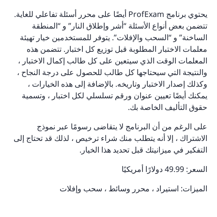
يحتوي برنامج ProfExam أيضًا على محرر أسئلة تفاعلي للغاية.
تتضمن بعض أنواع الأسئلة “أشر وإطلاق النار” و “المنطقة
الساخنة” و “السحب والإفلات”. يتوفر للمستخدمين خيار تهيئة
معلمات الاختبار المطلوبة قبل توزيع كل اختبار. تتضمن هذه
المعلمات الوقت الذي سيتعين على كل طالب إكمال الاختبار ،
والنتيجة التي سيحتاجها كل طالب للحصول على درجة النجاح ،
وكذلك إصدار الاختبار وتاريخه. بالإضافة إلى هذه الخيارات ،
يمكنك أيضًا تعيين عنوان ورقم تسلسلي لكل اختبار ، وتسمية
حقوق التأليف الخاصة بك.
على الرغم من أن البرنامج لا يتقاضى رسومًا عبر نموذج
الاشتراك ، إلا أنه يتطلب منك شراء ترخيص ، لذلك قد تحتاج إلى
التفكير في ميزانيتك قبل تحديد هذا الخيار.
السعر: 49.99 دولارًا أمريكيًا
الميزات: استيراد ، محرر وسائط ، سحب وإفلات