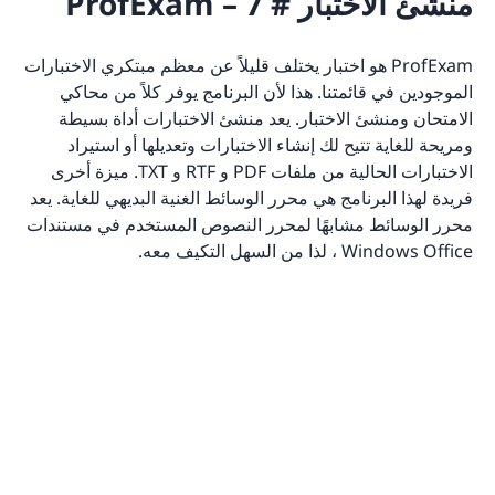
منشئ الاختبار # 7 – ProfExam
ProfExam هو اختبار يختلف قليلاً عن معظم مبتكري الاختبارات
الموجودين في قائمتنا. هذا لأن البرنامج يوفر كلاً من محاكي
الامتحان ومنشئ الاختبار. يعد منشئ الاختبارات أداة بسيطة
ومريحة للغاية تتيح لك إنشاء الاختبارات وتعديلها أو استيراد
الاختبارات الحالية من ملفات PDF و RTF و TXT. ميزة أخرى
فريدة لهذا البرنامج هي محرر الوسائط الغنية البديهي للغاية. يعد
محرر الوسائط مشابهًا لمحرر النصوص المستخدم في مستندات
Windows Office ، لذا من السهل التكيف معه.