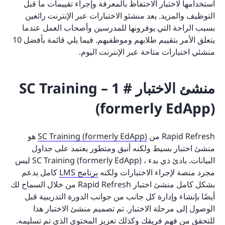
استخدامها لاختبار الاحتفاظ بالمعرفة وإجراء تقييمات ما قبل
التوظيف والمزيد. يعد منشئو الاختبارات عبر الإنترنت رائعين
بسبب الراحة التي يوفرونها للمدرسين وأصحاب العمل عندما
يتعلق الأمر بتقييم طلابهم وموظفيهم. فيما يلي قائمة بأفضل 10
منشئي اختبارات متاحة عبر الإنترنت اليوم.
منشئ الاختبار # 1 – SC Training
(formerly EdApp)
Rapid Refresh من
SC Training (formerly EdApp)
هو
منشئ اختبار بسيط ولكنه أنيق ومتطور يعتمد على جداول
البيانات. بادئ ذي بدء ، SC Training (formerly EdApp) ليس
مجرد منصة لإجراء الاختبارات ولكنه
برنامج LMS
كامل يدعم
بشكل كامل منشئ اختبار Rapid Refresh من خلال السماح لك
أيضًا بإنشاء وإدارة كل جانب من جوانب الدورة التدريبية قبل
الوصول إلى مرحلة الاختبار. تم تصميم منشئ الاختبار هذا
للتحقق من فهم فريقك وكذلك تعزيز المحتوى الذي تم تسليمه.