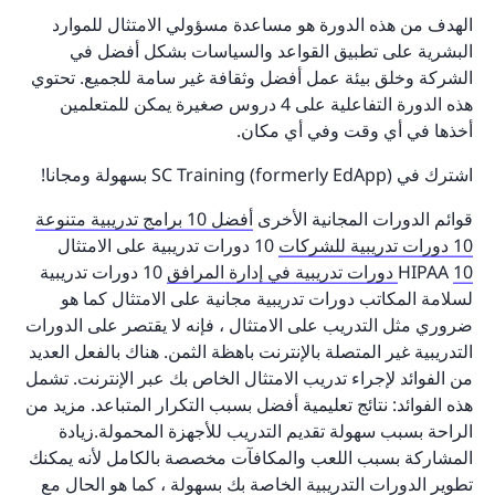
الهدف من هذه الدورة هو مساعدة مسؤولي الامتثال للموارد
البشرية على تطبيق القواعد والسياسات بشكل أفضل في
الشركة وخلق بيئة عمل أفضل وثقافة غير سامة للجميع. تحتوي
هذه الدورة التفاعلية على 4 دروس صغيرة يمكن للمتعلمين
أخذها في أي وقت وفي أي مكان.
اشترك في SC Training (formerly EdApp) بسهولة ومجانا!
قوائم الدورات المجانية الأخرى
أفضل 10 برامج تدريبية متنوعة
10 دورات تدريبية للشركات
10 دورات تدريبية على الامتثال
10 دورات تدريبية في إدارة المرافق
HIPAA
10 دورات تدريبية
لسلامة المكاتب دورات تدريبية مجانية على الامتثال كما هو
ضروري مثل التدريب على الامتثال ، فإنه لا يقتصر على الدورات
التدريبية غير المتصلة بالإنترنت باهظة الثمن. هناك بالفعل العديد
من الفوائد لإجراء تدريب الامتثال الخاص بك عبر الإنترنت. تشمل
هذه الفوائد: نتائج تعليمية أفضل بسبب التكرار المتباعد. مزيد من
الراحة بسبب سهولة تقديم التدريب للأجهزة المحمولة.زيادة
المشاركة بسبب اللعب والمكافآت مخصصة بالكامل لأنه يمكنك
تطوير الدورات التدريبية الخاصة بك بسهولة ، كما هو الحال مع