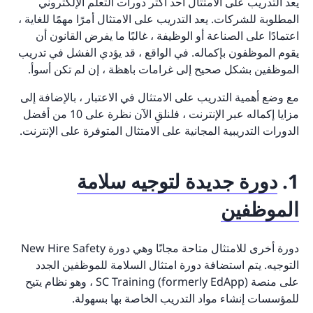
يعد التدريب على الامتثال أحد أكثر دورات التعلم الإلكتروني
المطلوبة للشركات. يعد التدريب على الامتثال أمرًا مهمًا للغاية ،
اعتمادًا على الصناعة أو الوظيفة ، غالبًا ما يفرض القانون أن
يقوم الموظفون بإكماله. في الواقع ، قد يؤدي الفشل في تدريب
الموظفين بشكل صحيح إلى غرامات باهظة ، إن لم تكن أسوأ.
مع وضع أهمية التدريب على الامتثال في الاعتبار ، بالإضافة إلى
مزايا إكماله عبر الإنترنت ، فلنلقِ الآن نظرة على 10 من أفضل
الدورات التدريبية المجانية على الامتثال المتوفرة على الإنترنت.
1.
دورة جديدة لتوجيه سلامة
الموظفين
دورة أخرى للامتثال متاحة مجانًا وهي دورة New Hire Safety
التوجيه. يتم استضافة دورة امتثال السلامة للموظفين الجدد
على منصة SC Training (formerly EdApp) ، وهو نظام يتيح
للمؤسسات إنشاء مواد التدريب الخاصة بها بسهولة.