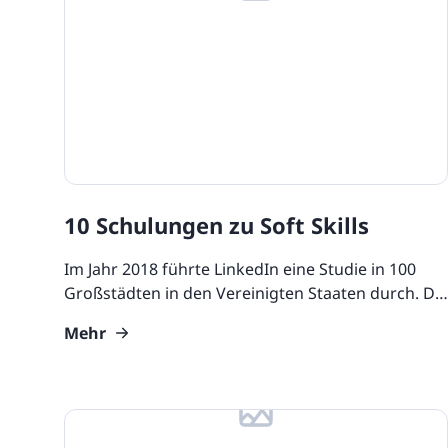
UNITAR
Ryman Healthcare
Book a demo
Watch a demo
Expl
Book a demo
Watch a demo
Expl
Book a demo
Book a demo
Watch a demo
Watch a demo
Expl
Expl
Book a demo
Watch a demo
Expl
10 Schulungen zu Soft Skills
Im Jahr 2018 führte LinkedIn eine Studie in 100
Großstädten in den Vereinigten Staaten durch. Die
Ergebnisse zeigten, dass es über 1 Million
Mehr
Menschen an