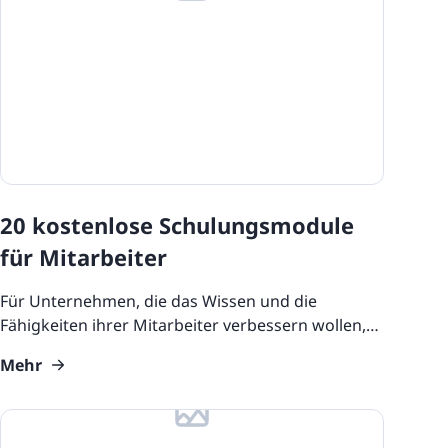
s for
Product Overviews
Industry Use Cases
Course Collections
Compliance Resources
Training and Learning
Resources
20 kostenlose Schulungsmodule
Features
für Mitarbeiter
eLearning Glossary
Für Unternehmen, die das Wissen und die
Blog Update: New Languages
Fähigkeiten ihrer Mitarbeiter verbessern wollen,
wird E-Learning zu einem sehr attraktiven und
Customers
Mehr
häufig genutzten