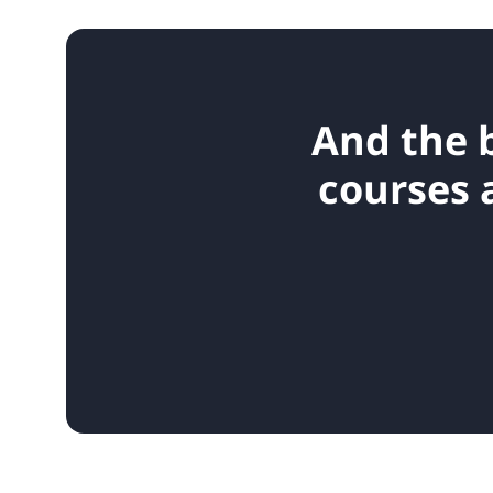
And the 
courses 