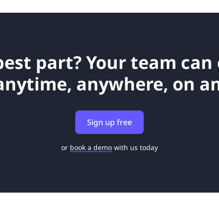
best part? Your team can
anytime, anywhere, on an
Sign up free
or
book a demo
with us today