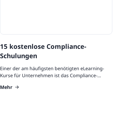
15 kostenlose Compliance-
Schulungen
Einer der am häufigsten benötigten eLearning-
Kurse für Unternehmen ist das Compliance-
Training. Compliance-Schulungen sind so wichtig,
Mehr
dass sie je nach