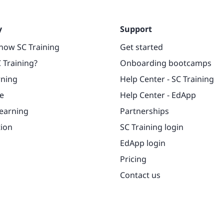
y
Support
now SC Training
Get started
 Training?
Onboarding bootcamps
rning
Help Center - SC Training
e
Help Center - EdApp
learning
Partnerships
tion
SC Training login
EdApp login
Pricing
Contact us