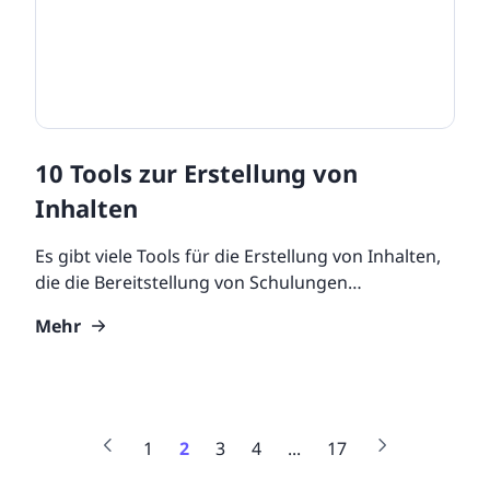
10 Tools zur Erstellung von
Inhalten
Es gibt viele Tools für die Erstellung von Inhalten,
die die Bereitstellung von Schulungen
beschleunigen und die Lücke zwischen von Laien
Mehr
und von Experten
1
2
3
4
...
17