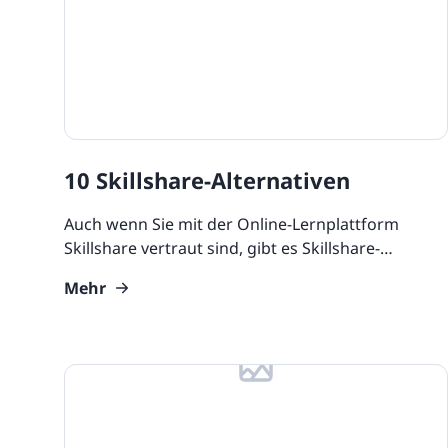
10 Skillshare-Alternativen
Auch wenn Sie mit der Online-Lernplattform
Skillshare vertraut sind, gibt es Skillshare-
Alternativen, die Ihnen mehr Funktionen und ein
Mehr
besseres