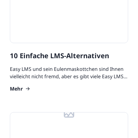
10 Einfache LMS-Alternativen
Easy LMS und sein Eulenmaskottchen sind Ihnen
vielleicht nicht fremd, aber es gibt viele Easy LMS-
Alternativen, die Sie verwenden können und die
Mehr
dieselben