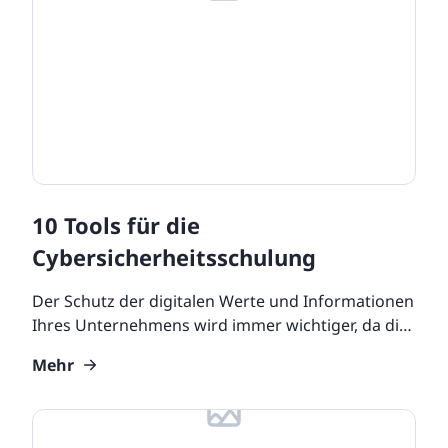
Retail
ore integrations
Learning Tools
Microlearning
State Specific Course
ore integrations
Sexual Harassment
Learning Management Tools
ore integrations
ore integrations
Training Software
ore integrations
10 Tools für die
Cybersicherheitsschulung
Der Schutz der digitalen Werte und Informationen
Ihres Unternehmens wird immer wichtiger, da die
Mitarbeiter ihre Arbeit auf Laptops erledigen, die
Mehr
sie