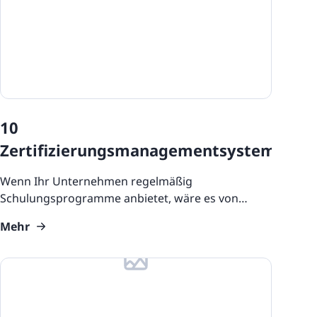
10
Zertifizierungsmanagementsysteme
Wenn Ihr Unternehmen regelmäßig
Schulungsprogramme anbietet, wäre es von
großem Vorteil, wenn Sie auch ein
Mehr
Zertifizierungsmanagementsystem hätten. Die