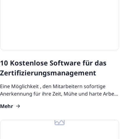
10 Kostenlose Software für das
Zertifizierungsmanagement
Eine Möglichkeit , den Mitarbeitern sofortige
Anerkennung für ihre Zeit, Mühe und harte Arbeit
bei der Absolvierung ihrer Online-Kurse zu geben,
Mehr
ist die