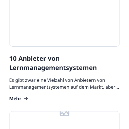
10 Anbieter von
Lernmanagementsystemen
Es gibt zwar eine Vielzahl von Anbietern von
Lernmanagementsystemen auf dem Markt, aber
die Auswahl des besten Systems, das mit den
Mehr
Zielen Ihres