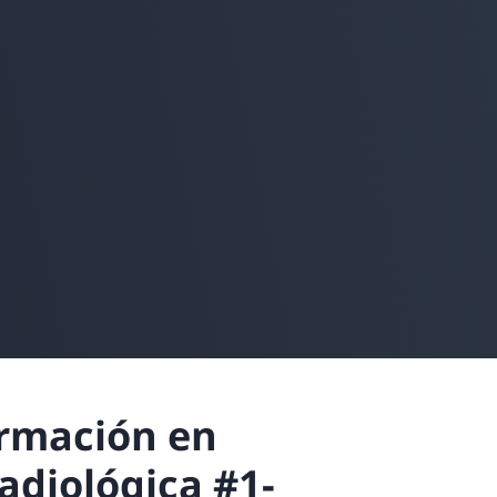
ormación en
adiológica #1-