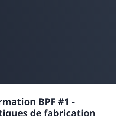
rmation BPF #1 -
iques de fabrication