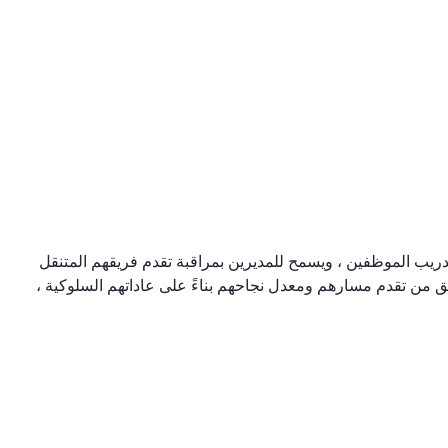
SC Tr) أيضًا كمتتبع فعال لتدريب الموظفين ، ويسمح للمديرين بمراقبة تقدم فريقهم المتنقل
 من تقدم مسارهم ومعدل نجاحهم بناءً على عاداتهم السلوكية ،