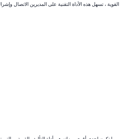
القوية ، تسهل هذه الأداة التقنية على المديرين الاتصال وإشراك
ربما تكون إحدى أقوى ميزاته هي
أداة التأليف
القوية ، والتي ت