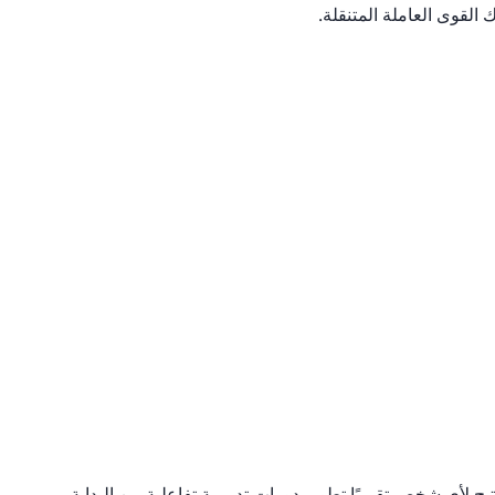
 القوى العاملة المتنقلة.
تيح لأي شخص تقريبًا تطوير دورات تدريبية تفاعلية من البداية.