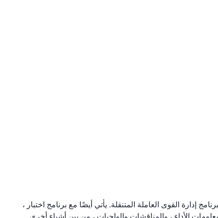
ج إدارة القوى العاملة المتنقلة. يأتي أيضًا مع برنامج اختبار ،
المكافآت ، وتحويل PowerPoint ، ولوحة معلومات الأداء ، والمناقشات والواجبات ، من بين أشياء أخرى.