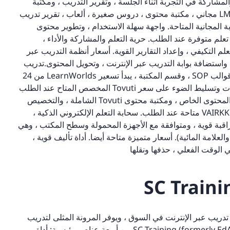
مشاركة في التجربة أثناء الجلسة ، وتقرير التدريب ، ومكتبة
المحتوى. GoSkills مجاني. تتوفر خدمات متميزة مدفوعة. LMS مجاني ، مكتبة محتوى ، دروس صغيرة ، ألعاب ، تقرير تدريب
ن 299 دولارًا أمريكيًا. التجربة المجانية المتاحة. واجهة سهلة الاستخدام ، وتطوير محتوى
 وروبوت دردشة LMS. أسعار توتارا تعلم متوفرة عند الطلب. حرية التعلم والمشاركة والأداء ،
ضية (VILT) وجهاً لوجه (ILT) ، وإدارة التعلم التكيفي ، وإعداد التقارير القوية. أسعار أنظمة التدريب عبر
 بُعد ، واستضافة بوابة التدريب عبر الإنترنت ، وتحويل المحتوى.تدريب
99 دولارًا أمريكيًا شهريًا أكثر من 150 نموذجًا عالميًا ، و 30+ قوالب SOP ، وقسم المكتبة ، يبدأ تسعير LearnWorlds من 24
دولارًا أمريكيًا شهريًا. ، مشغل دورة جميل مع تدوين الملاحظات وتسليط الضوء على سعر Tovuti المخصص المتاح عند الطلب
إنشاء الدورات بسهولة وتقديمها ، واستخدام وإعادة استخدام المحتوى الخاص ، ومكتبة محتوى Tovuti الشاملة ، والتخصيص
الفردي أو الجماعي للدروس ، وتتبع الدورة التدريبية أسعار VAIRKKO متاحة عند الطلب. سحابة التعلم الإلكتروني الذكية ،
مراقبة قوية ، ومتوافقة مع الأجهزة المحمولة وسطح المكتب ، وهي
هلة الاستخدام (سيتم نشر الدورات التدريبية بشعار isEazy والعلامة المائية). أسعار متميزة متاحة أيضا. أداة تأليف قوية ،
ي الوقت الفعلي ، حذفها ونقلها
تدريب عبر الإنترنت في السوق ، ويوفر المرونة المثلى لتدريب
أداة