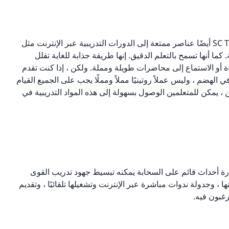
لكن هذا ليس كل شيء. أضاف SC Training (formerly EdApp) أيضًا عناصر ممتعة إلى الدورات التدريبية عبر الإنترنت مثل
 كما أنها تسمح بالتعلم الدقيق. إنها طريقة جذابة للغاية تقلل
ة أو الاستماع إلى محاضرات طويلة ومملة. ولكن ، إذا كنت تقدم
هضم ، وليس عملاً روتينيًا مملاً ومملًا يجب على الجميع القيام
 يمكن للمتعلمين الوصول بسهولة إلى هذه المواد التدريبية في
A ، وهو برنامج تدريب وإدارة أحداث قائم على السحابة يمكنه تبسيط جهود تدريب القوى
ها ، وجدولة ندوات مباشرة عبر الإنترنت وتشغيلها تلقائيًا ، وتقديم
غبون فيه.