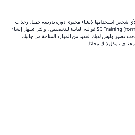
 التدريب عن بُعد هذا بأداة تأليف SCORM يمكن لأي شخص استخدامها لإنشاء محتوى دورة تدريبية جميل وجذاب
ونشره على الفور. من بين السمات المميزة لـ SC Training (formerly EdApp) قوالبه القابلة للتخصيص ، والتي تسهل إنشاء
 وقت قصير وليس لديك العديد من الموارد المتاحة من جانبك ،
محتوى ، وكل ذلك مجانًا.