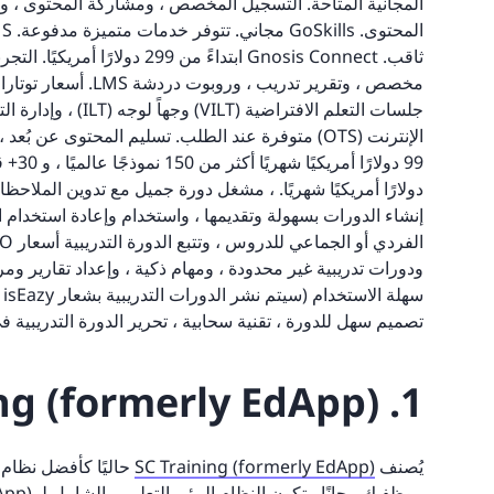
المجانية المتاحة. التسجيل المخصص ، ومشاركة المحتوى ، وال
ثاقب. Gnosis Connect ابتداءً م
مخصص ، وتقرير تدريب ،
جلسات التعلم الافترا
الإنترنت (OTS) متوفرة عند الطلب. تسليم المحتوى عن
ودورات تدريبية غير محدودة ، ومهام ذكية ، وإعداد تقارير و
س
تصميم سهل للدورة ، تقنية سحابية ، تحرير الدورة التدريبية ف
1. SC Training (formerly EdApp)
يُصنف
SC Training (formerly EdApp)
حاليًا كأفضل نظام 
موظفيك مجانًا. يتكون النظام البيئي التعليمي الشامل لـ SC Training (formerly EdApp) من أربعة عناصر رئيسية: