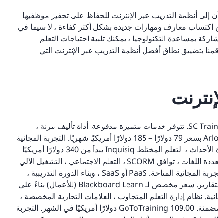
آن إلى أنظمة التدريب عبر الإنترنت للحفاظ على تحفيز موظفيها
 اكتساب معارف ومهارات جديدة بشكل أكثر كفاءة ، لا سيما في
كة بمساعدة التكنولوجيا ، يمكنك تلبية احتياجات التعلم
 قمنا بتضييق نطاق أفضل أنظمة التدريب عبر الإنترنت التي
نترنت
الميزات الرئيسية لسعر الأداة SC Training (formerly EdApp) Free. تتوفر خدمات متميزة مدفوعة. أداة تأليف مرنة ،
وقوالب مسبقة الصنع ، ولعبة ، وتكرار متباعد ، وتعليم دقيق Arlo بسعر 79 دولارًا – 185 دولارًا أمريكيًا شهريًا. التجربة المجانية
المتاحة. الأتمتة الذكية ، الندوات المباشرة عبر الإنترنت ، إدارة الأحداث ، التعلم المختلط Inquisiq يبدأ من 340 دولارًا أمريكيًا
في الشهر. التجربة المجانية المتاحة. واجهة قابلة للتكوين ومتعددة اللغات ، توافق SCORM ، التعلم الاجتماعي ، التشغيل الآلي
الجاهز. الإنجاز الأساسي يبدأ من 299 دولارًا أمريكيًا شهريًا. التجربة المجانية المتاحة. PaaS أو SaaS ، وبناء الدورة التدريبية ،
وإدارة المحتوى ، والندوة عبر الإنترنت ، والتحليلات ، وإعداد التقارير. سعر مخصص لـ Blackboard Learn (للأعمال) بناءً على
ية. نظام إدارة التعلم المتجاوب ، العلامات التجارية المخصصة ،
التنسيقات الخالية من العوائق ، أداة تأليف الدورة التدريبية المضمنة. GoToTraining 109.00 دولارًا أمريكيًا في الشهر. التجربة