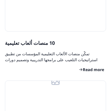
Features
eLearning Glossary
Blog Update: New Languages
Customers
10 منصات ألعاب تعليمية
تمكّن منصات الألعاب التعليمية المؤسسات من تطبيق
استراتيجيات التلعيب على برامجها التدريبية وتصميم دورات
تفاعلية سيستمتع بها موظفوها. في الوقت الحاضر ، هناك
Read more