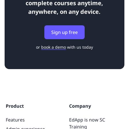
complete courses anytime,
anywhere, on any device.
Sign up free
or
book a demo
with us today
Product
Company
Features
EdApp is now SC
Training
Admin experience