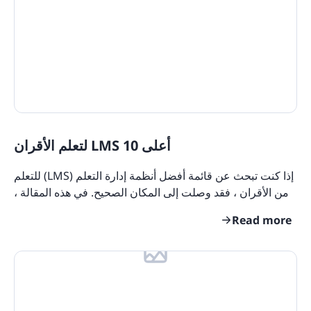
Training Tools
Learning Tools
On The Job Training
Learning Management Tools
Microlearning
Training Content
Training Software
أعلى 10 LMS لتعلم الأقران
State Specific Courses for Sexual Harassment
Quizzes
إذا كنت تبحث عن قائمة أفضل أنظمة إدارة التعلم (LMS) للتعلم
Product Overviews
من الأقران ، فقد وصلت إلى المكان الصحيح. في هذه المقالة ،
سنوجهك عبر أفضل أدوات LMS المجهزة
Industry Use Cases
Read more
Course Collections
Compliance Resources
Training and Learning Resources