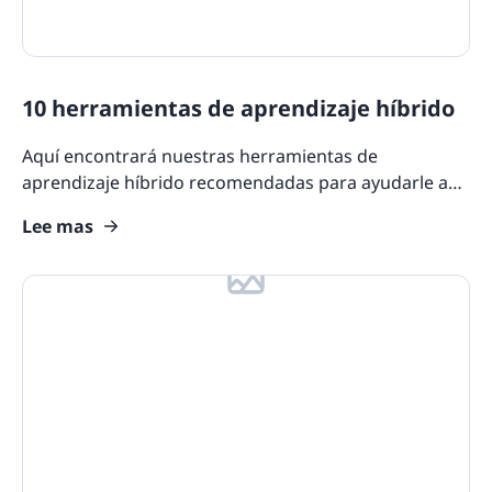
10 herramientas de aprendizaje híbrido
Aquí encontrará nuestras herramientas de
aprendizaje híbrido recomendadas para ayudarle a
facilitar de manera eficiente y sin problemas una
Lee mas
combinación de