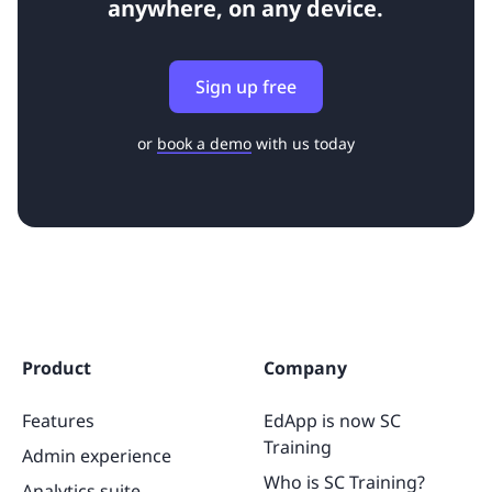
anywhere, on any device.
Sign up free
or
book a demo
with us today
Product
Company
Features
EdApp is now SC
Training
Admin experience
Who is SC Training?
Analytics suite