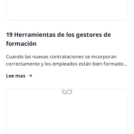
19 Herramientas de los gestores de
formación
Cuando las nuevas contrataciones se incorporan
correctamente y los empleados están bien formados,
pueden maximizar sus capacidades y desempeñar
Lee mas
sus