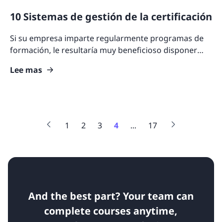
10 Sistemas de gestión de la certificación
Si su empresa imparte regularmente programas de
formación, le resultaría muy beneficioso disponer
también de un sistema de gestión de certificaciones.
Lee mas
El
1
2
3
4
...
17
And the best part? Your team can
complete courses anytime,