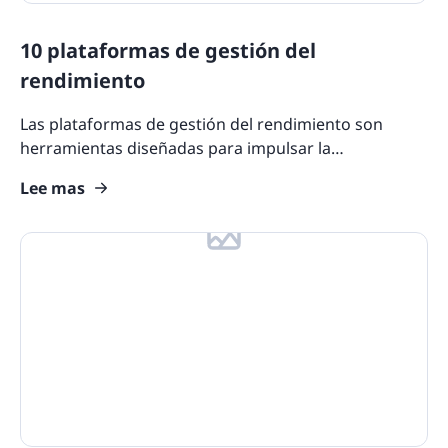
10 plataformas de gestión del
rendimiento
Las plataformas de gestión del rendimiento son
herramientas diseñadas para impulsar la
productividad y garantizar que los empleados
Lee mas
cumplan sus metas y