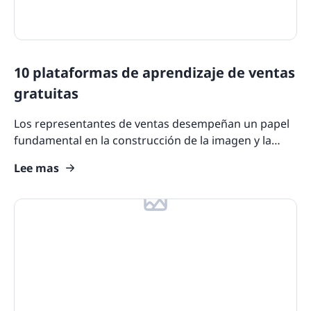
10 plataformas de aprendizaje de ventas
gratuitas
Los representantes de ventas desempeñan un papel
fundamental en la construcción de la imagen y la
reputación de su marca y en la retención duradera de
Lee mas
los