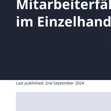
Mitarbeiterfä
UNITAR
Ryman Healthcare
Book a demo
Watch a demo
Expl
Book a demo
Watch a demo
Expl
im Einzelhand
Book a demo
Book a demo
Watch a demo
Watch a demo
Expl
Expl
Book a demo
Watch a demo
Expl
Last published:
2nd September 2024