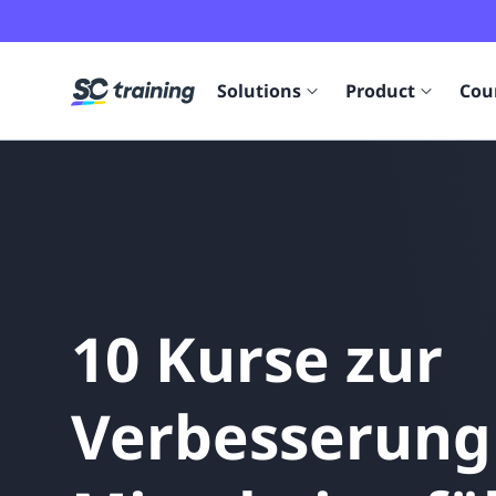
Solutions
Product
Cou
Onboarding solutions
All features
Course Library
Case studies
Get started
New
Help new hires feel valued from Day 1
Explore all our platform has to offer
Create and deliver your first course in 5 minutes
All courses
All case studies
OSHA refresher traini
Tennis Australia
Accredited courses
Sodexo
HACCP training
FISHBOWL
SOP training solutions
Creator tool
Onboarding bootcamps and webinars
New
Featured courses
AXA Climate
UNITAR courses
Blooms The Chemist
Prevent errors, downtime, and delays
Create content in minutes
Explore past and upcoming demos by our experts
10 Kurse zur
Partner courses
Chatime
D&I with Karamo
Deloitte
Microlearning
Create with AI
Partnerships
New
Dunhill
Harassment preventio
Excedo
Curated courses
Why we're 100% behind bite-sized
Generate courses in a click of a button
Grow your business with our Partner Program
Verbesserung
Freedom Forever
Marley Spoon
Editable Course Library
Contact us
Mizuno
Monica Vinader
Explore 1,000+ ready-made courses
Question? Get in touch with us