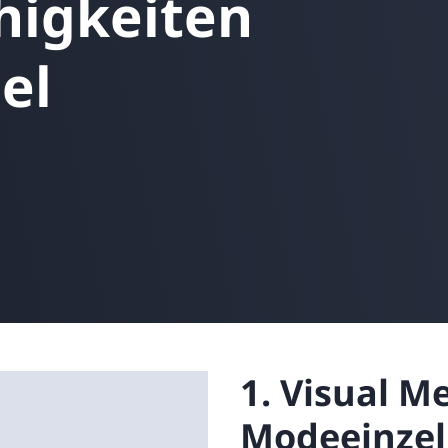
higkeiten
Retail
ore integrations
ore integrations
el
ore integrations
ore integrations
ore integrations
1. Visual M
Modeeinzel