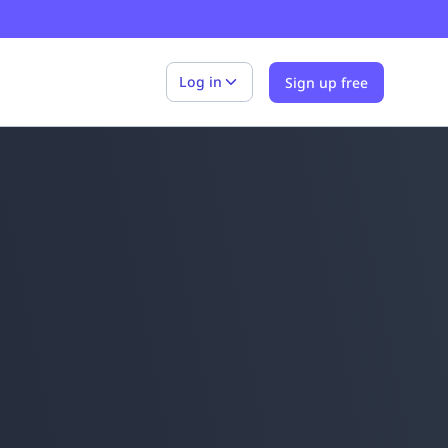
Log in
Sign up free
EdApp
Learner
EdApp
Admin
SC
Training
des
D&I with Karamo
Create a course in seconds
Accredited courses
Tennis Australia
10 Safety Topics for Work
t
Give your team the tools to mold a
Save time and brain power with our
Bringing certified content to teams
Learn how Tennis Australia used SC
Learn what safety topics you should
culture where everyone feels valued.
free AI course builder.
across all industries
Training for the Australian Open.
include in your workplace training.