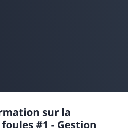
rmation sur la
 foules #1 - Gestion