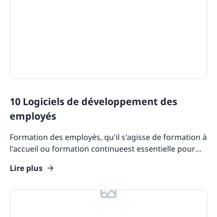
Training Tools
Learning Tools
On The Job Training
Learning Management Tools
Microlearning
Training Content
Training Software
10 Logiciels de développement des
State Specific Courses for Sexual Harassment
Quizzes
employés
Product Overviews
Formation des employés, qu'il s'agisse de formation à
Industry Use Cases
l'accueil ou formation continueest essentielle pour
doter les employés des connaissances
Course Collections
Lire plus
Compliance Resources
Training and Learning Resources