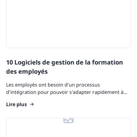
Features
eLearning Glossary
Blog Update: New Languages
Customers
10 Logiciels de gestion de la formation
des employés
Les employés ont besoin d'un processus
d'intégration pour pouvoir s'adapter rapidement à
leur nouveau rôle. De même, les employés en place
Lire plus
ont souvent