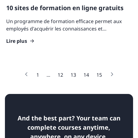
10 sites de formation en ligne gratuits
Un programme de formation efficace permet aux
employés d'acquérir les connaissances et
compétences de base dont ils auront besoin pour
Lire plus
bien travailler et
1
...
12
13
14
15
And the best part? Your team can
complete courses anytime,
anywhere, on any device.