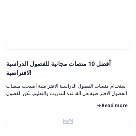
Training Tools
Learning Tools
On The Job Training
Learning Management Tools
Microlearning
Training Content
Training Software
أفضل 10 منصات مجانية للفصول الدراسية
State Specific Courses for Sexual Harassment
Quizzes
الافتراضية
Product Overviews
استخدام منصات الفصول الدراسية الافتراضية أصبحت منصات
Industry Use Cases
الفصول الافتراضية هي القاعدة للتدريب والتعليم. لكن الفصول
الدراسية الافتراضية تأتي في جميع الأنواع
Course Collections
Read more
Compliance Resources
Training and Learning Resources